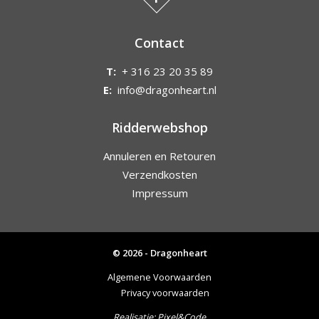
Contact
T:
+ 316 23 20 35 89
E:
info@dragonheart.nl
Ridderwebshop
Annuleren en Retouren
Verzendkosten
Impressum
© 2026 - Dragonheart
Algemene Voorwaarden
Privacy voorwaarden
Realisatie:
Pixel&Code