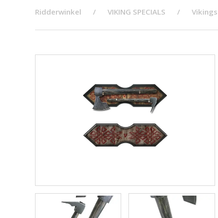
Ridderwinkel
VIKING SPECIALS
Vikings