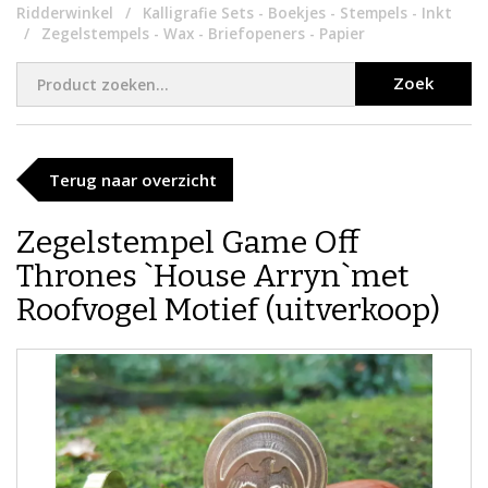
Ridderwinkel
Kalligrafie Sets - Boekjes - Stempels - Inkt
Zegelstempels - Wax - Briefopeners - Papier
Zoek
Terug naar overzicht
Zegelstempel Game Off
Thrones `House Arryn`met
Roofvogel Motief (uitverkoop)