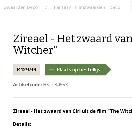
Zwaarden Deco
Fantasy - Filmzwaarden - Deco
Zireael - Het zwaard van 
Witcher"
Plaats op bestellijst
€ 129.99
Artikelcode:
HSD-84553
Zireael - Het zwaard van Ciri uit de film "The Witc
Details: