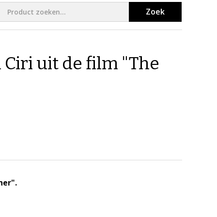
Zoek
Ciri uit de film "The
her".