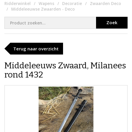
Ridderwinkel
Wapens
Decoratie
Zwaarden Deco
Middeleeuwse Zwaarden - Deco
Zoek
Terug naar overzicht
Middeleeuws Zwaard, Milanees
rond 1432