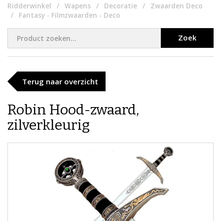
Ridderwinkel
Wapens
Decoratie
Zwaarden Deco
Fantasy - Filmzwaarden - Deco
Zoek
Terug naar overzicht
​Robin Hood-zwaard,
zilverkleurig