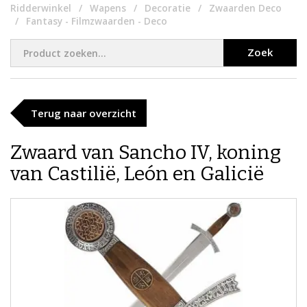
Ridderwinkel
Wapens
Decoratie
Zwaarden Deco
Fantasy - Filmzwaarden - Deco
Zoek
Terug naar overzicht
Zwaard van Sancho IV, koning
van Castilië, León en Galicië