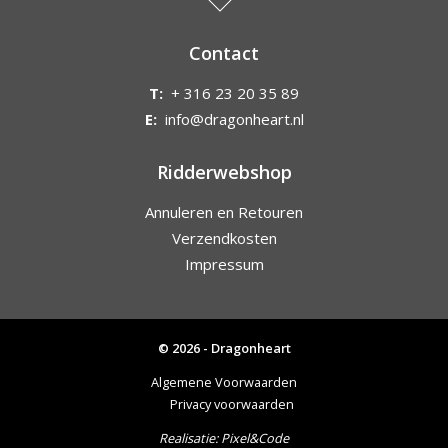
Contact
T:
+ 316 23 20 35 89
E:
info@dragonheart.nl
Ridderwebshop
Annuleren en Retouren
Verzendkosten
Impressum
© 2026 - Dragonheart
Algemene Voorwaarden
Privacy voorwaarden
Realisatie:
Pixel&Code