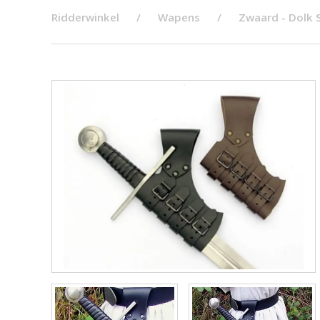
Ridderwinkel
Wapens
Zwaard - Dolk 