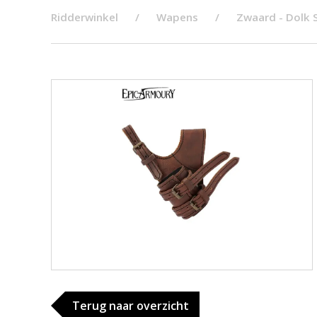
Ridderwinkel
Wapens
Zwaard - Dolk 
Terug naar overzicht