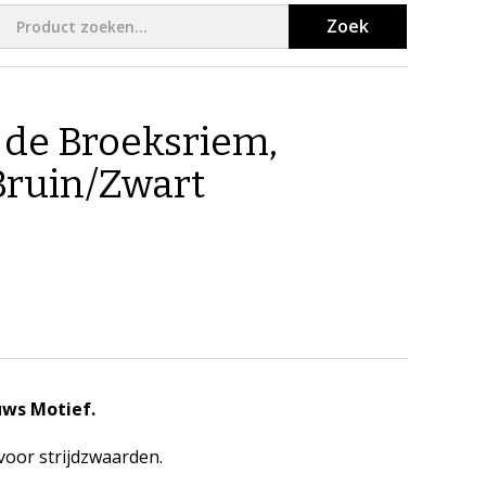
Zoek
de Broeksriem,
Bruin/Zwart
uws Motief.
oor strijdzwaarden.