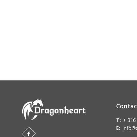
Contac
T:
+ 316
E:
info@