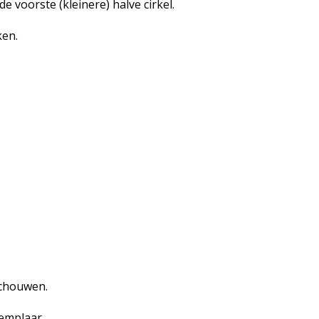
e voorste (kleinere) halve cirkel.
ken.
schouwen.
emplaar.