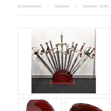
Ridderwinkel
Wapens
Zwaard - Dolk 