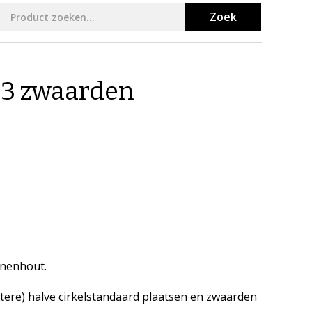
Zoek
13 zwaarden
enenhout.
otere) halve cirkelstandaard plaatsen en zwaarden