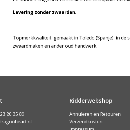
Levering zonder zwaarden.
Topmerkkwaliteit, gemaakt in Toledo (Spanje), in de
zwaardmaken en ander oud handwerk.
t
Ridderwebshop
 23 20 35 89
Annuleren en Retouren
dragonheart.nl
Verzendkosten
Impressum