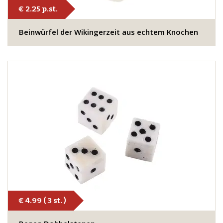
€ 2.25 p.st.
​Beinwürfel der Wikingerzeit aus echtem Knochen
€ 4.99 ( 3 st. )