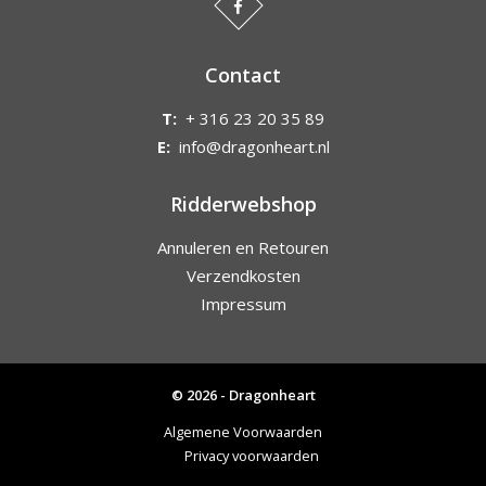
Contact
T:
+ 316 23 20 35 89
E:
info@dragonheart.nl
Ridderwebshop
Annuleren en Retouren
Verzendkosten
Impressum
© 2026 - Dragonheart
Algemene Voorwaarden
Privacy voorwaarden