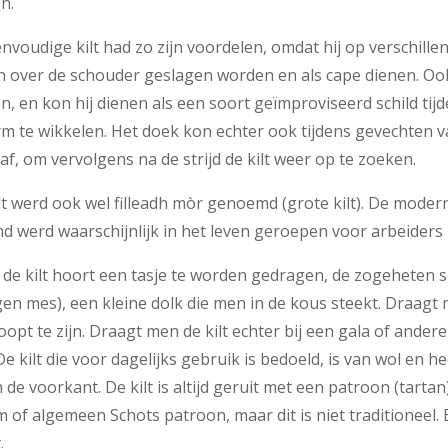
n.
nvoudige kilt had zo zijn voordelen, omdat hij op verschil
n over de schouder geslagen worden en als cape dienen. Ook
en, en kon hij dienen als een soort geïmproviseerd schild ti
rm te wikkelen. Het doek kon echter ook tijdens gevechten 
af, om vervolgens na de strijd de kilt weer op te zoeken.
t werd ook wel filleadh mòr genoemd (grote kilt). De moderne 
 werd waarschijnlijk in het leven geroepen voor arbeiders 
de kilt hoort een tasje te worden gedragen, de zogeheten s
en mes), een kleine dolk die men in de kous steekt. Draagt 
oopt te zijn. Draagt men de kilt echter bij een gala of and
 De kilt die voor dagelijks gebruik is bedoeld, is van wol en 
 de voorkant. De kilt is altijd geruit met een patroon (tartan
 of algemeen Schots patroon, maar dit is niet traditioneel. 
.