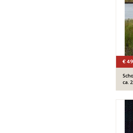
€ 49
​Sch
ca. 