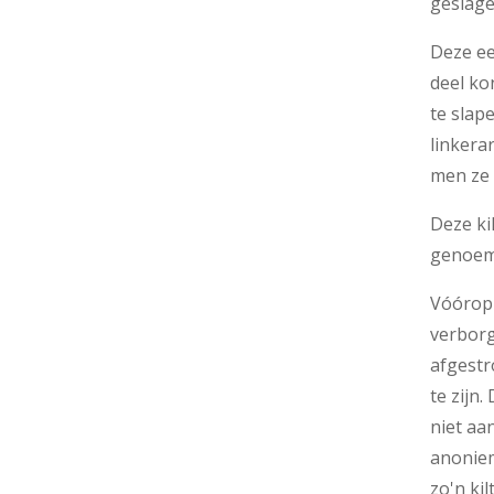
geslage
Deze ee
deel ko
te slap
linkera
men ze 
Deze kil
genoemd
Vóórop 
verborg
afgestr
te zijn.
niet aan
anoniem
zo'n kilt