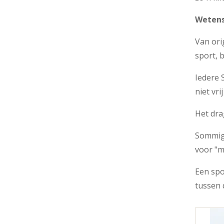
Weten
Van ori
sport, b
Iedere 
niet vri
Het dra
Sommige
voor "m
Een spo
tussen 