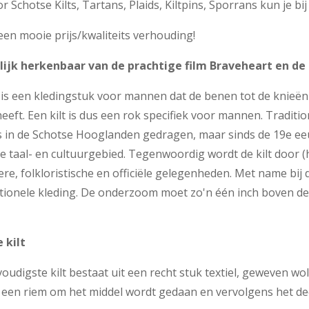
r Schotse Kilts, Tartans, Plaids, Kiltpins, Sporrans kun je bi
een mooie prijs/kwaliteits verhouding!
ijk herkenbaar van de prachtige film Braveheart en de 
t is een kledingstuk voor mannen dat de benen tot de knieën
heeft. Een kilt is dus een rok specifiek voor mannen. Tradit
 in de Schotse Hooglanden gedragen, maar sinds de 19e ee
he taal- en cultuurgebied. Tegenwoordig wordt de kilt door 
ere, folkloristische en officiële gelegenheden. Met name bij
itionele kleding. De onderzoom moet zo'n één inch boven 
 kilt
oudigste kilt bestaat uit een recht stuk textiel, geweven wo
een riem om het middel wordt gedaan en vervolgens het deel