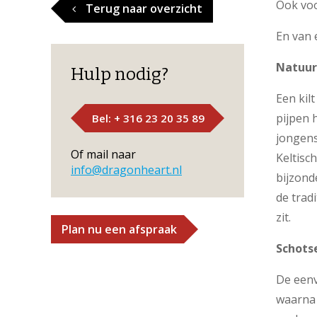
Ook voo
Terug naar overzicht
En van 
Natuurl
Hulp nodig?
Een kil
pijpen 
Bel: + 316 23 20 35 89
jongens
Of mail naar
Keltisc
info@dragonheart.nl
bijzond
de trad
zit.
Plan nu een afspraak
Schotse
De eenv
waarna 