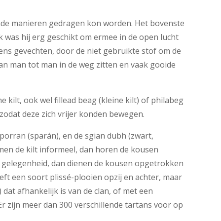
lende manieren gedragen kon worden. Het bovenste
 was hij erg geschikt om ermee in de open lucht
jdens gevechten, door de niet gebruikte stof om de
van man tot man in de weg zitten en vaak gooide
kilt, ook wel fillead beag (kleine kilt) of philabeg
zodat deze zich vrijer konden bewegen.
porran (sparán), en de sgian dubh (zwart,
men de kilt informeel, dan horen de kousen
ere gelegenheid, dan dienen de kousen opgetrokken
heeft een soort plissé-plooien opzij en achter, maar
) dat afhankelijk is van de clan, of met een
Er zijn meer dan 300 verschillende tartans voor op