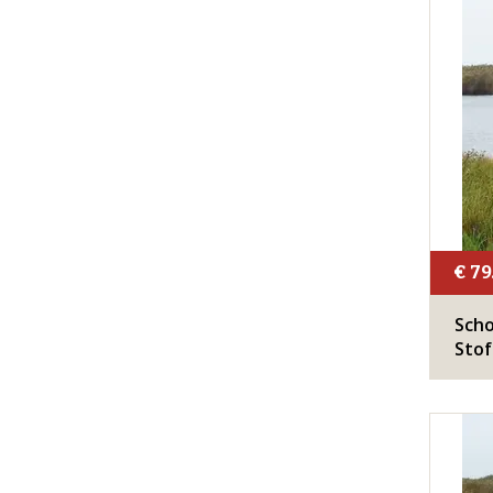
€ 79
Scho
Stof