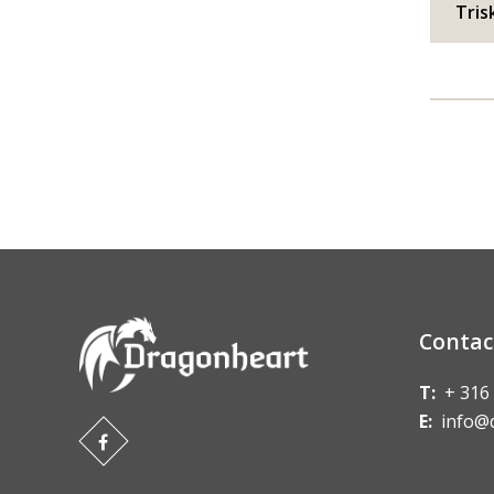
Tris
Contac
T:
+ 316
E:
info@