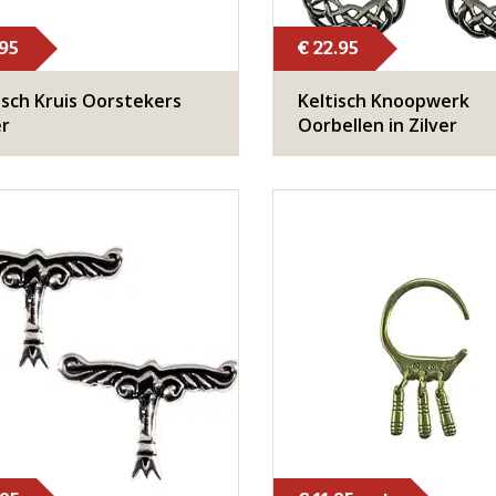
.95
€ 22.95
isch Kruis Oorstekers
Keltisch Knoopwerk
er
Oorbellen in Zilver