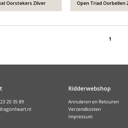
kel Oorstekers Zilver
Open Triad Oorbellen Z
1
t
Ridderwebshop
 23 20 35 89
Annuleren en Retouren
dragonheart.nl
Verzendkosten
Impressum