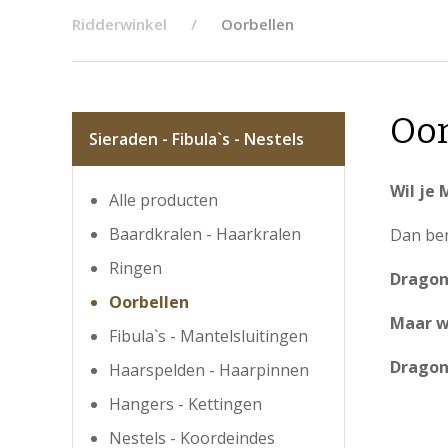
Ridderwinkel
Oorbellen
Oor
Sieraden - Fibula`s - Nestels
Wil je
Alle producten
Baardkralen - Haarkralen
Dan ben
Ringen
Dragon
Oorbellen
Maar we
Fibula`s - Mantelsluitingen
Dragon
Haarspelden - Haarpinnen
Hangers - Kettingen
Nestels - Koordeindes