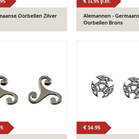
.95
€ 11.95 p.st.
aanse Oorbellen Zilver
Alemannen - Germaan
Oorbellen Brons
95
€ 14.95