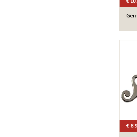
€ 10
Germ
€ 8.