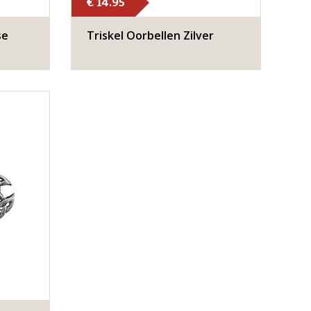
€ 14.95
se
Triskel Oorbellen Zilver