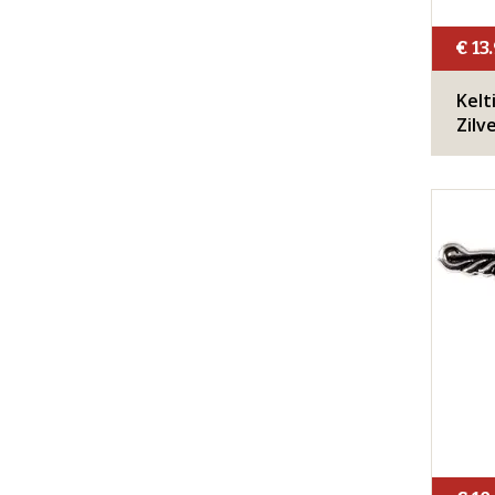
€ 13
Kelt
Zilv