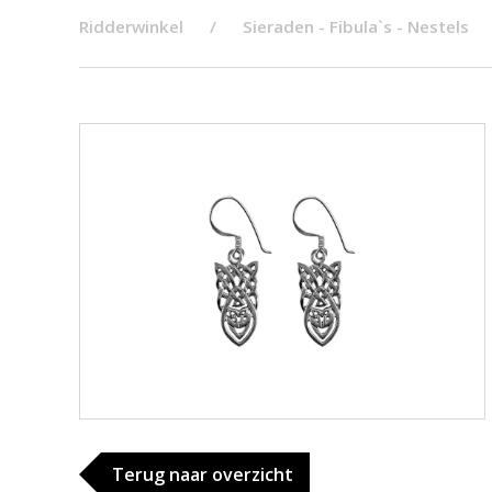
Ridderwinkel
Sieraden - Fibula`s - Nestels
Terug naar overzicht