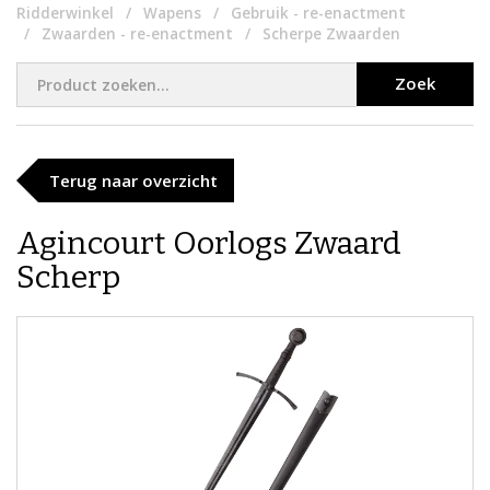
Ridderwinkel
Wapens
Gebruik - re-enactment
Zwaarden - re-enactment
Scherpe Zwaarden
Zoek
Terug naar overzicht
Agincourt Oorlogs Zwaard
Scherp