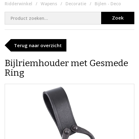
Ridderwinkel
Wapens
Decoratie
Bijlen - Deco
Zoek
Terug naar overzicht
Bijlriemhouder met Gesmede
Ring