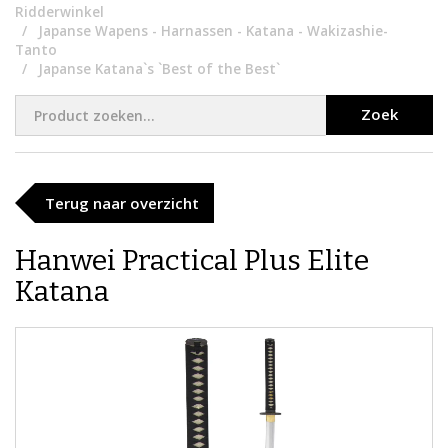
Ridderwinkel
Japanse Wapens - Harnassen - Katana - Wakizashie-
Tanto
Japanse Katana`s `Best of the Best`
Zoek
Terug naar overzicht
​Hanwei Practical Plus Elite
Katana