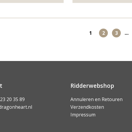
1
2
3
…
t
Ridderwebshop
 23 20 35 89
Annuleren en Retouren
dragonheart.nl
Verzendkosten
Impressum