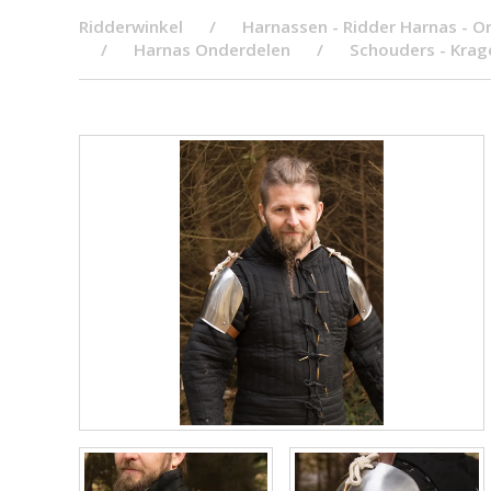
Ridderwinkel
Harnassen - Ridder Harnas - O
Harnas Onderdelen
Schouders - Krag