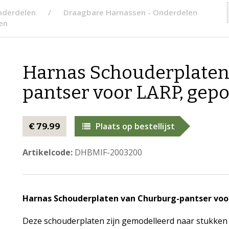
nderdelen
Draagbare Harnassen - Onderdelen
en
Harnas Schouderplaten
pantser voor LARP, gepoli
Plaats op bestellijst
€ 79.99
Artikelcode:
DHBMIF-2003200
Harnas Schouderplaten van Churburg-pantser voor 
Deze schouderplaten zijn gemodelleerd naar stukken ui