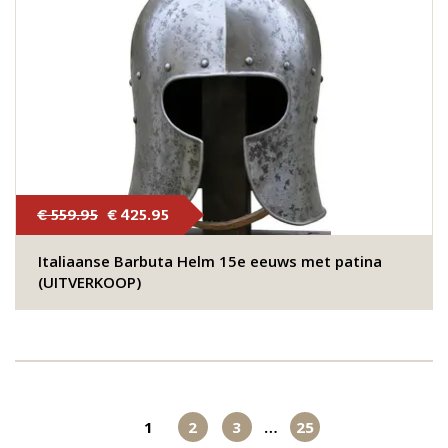
€ 559.95
€ 425.95
Italiaanse Barbuta Helm 15e eeuws met patina
(UITVERKOOP)
1
2
3
…
25