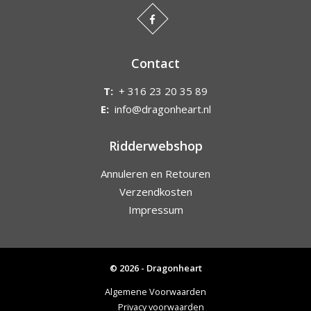
Contact
T:
+ 316 23 20 35 89
E:
info@dragonheart.nl
Ridderwebshop
Annuleren en Retouren
Verzendkosten
Impressum
© 2026 - Dragonheart
Algemene Voorwaarden
Privacy voorwaarden