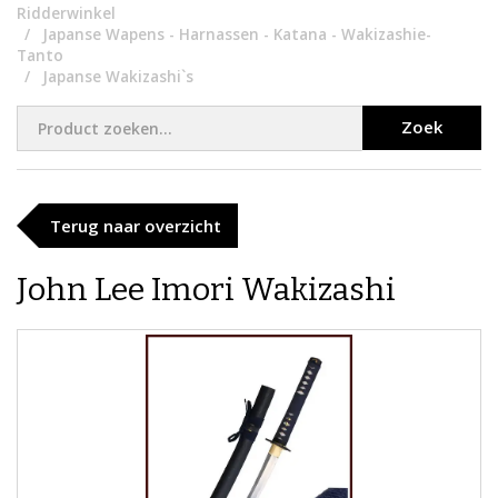
Ridderwinkel
Japanse Wapens - Harnassen - Katana - Wakizashie-
Tanto
Japanse Wakizashi`s
Zoek
Terug naar overzicht
John Lee Imori Wakizashi