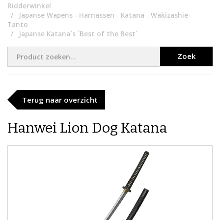
Ridderwinkel
Japanse Wapens - Harnassen - Katana - Wakizashie-
Tanto
Japanse Katana`s `Best of the Best`
Zoek
Terug naar overzicht
Hanwei Lion Dog Katana