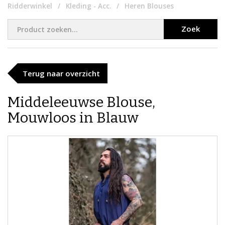
Ridderwinkel
Kleding - Acc.
Heren Blouses
Zoek
Terug naar overzicht
​Middeleeuwse Blouse,
Mouwloos in Blauw