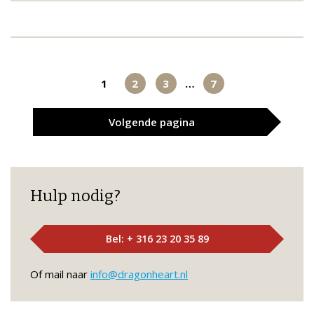
1
2
3
…
7
Volgende
pagina
Hulp nodig?
Bel: + 316 23 20 35 89
Of mail naar
info@dragonheart.nl