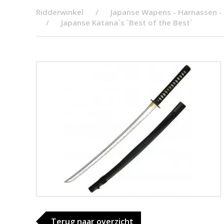
Ridderwinkel
Japanse Wapens - Harnassen -
Japanse Katana`s `Best of the Best`
Terug naar overzicht