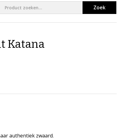
Zoek
t Katana
aar authentiek zwaard.