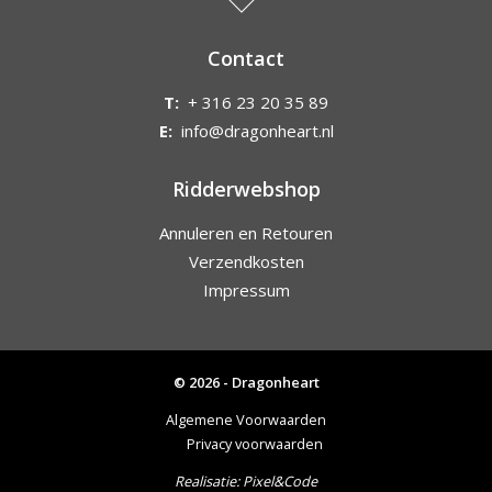
Contact
T:
+ 316 23 20 35 89
E:
info@dragonheart.nl
Ridderwebshop
Annuleren en Retouren
Verzendkosten
Impressum
© 2026 - Dragonheart
Algemene Voorwaarden
Privacy voorwaarden
Realisatie:
Pixel&Code