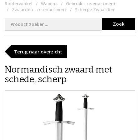
Ridderwinkel
Wapens
Gebruik - re-enactment
Zwaarden - re-enactment
Scherpe Zwaarden
Zoek
Terug naar overzicht
Normandisch zwaard met
schede, scherp