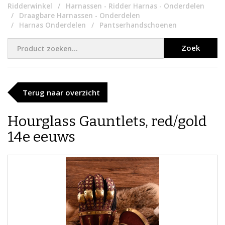
Ridderwinkel
Harnassen - Ridder Harnas - Onderdelen
Draagbare Harnassen - Onderdelen
Harnas Onderdelen
Pantserhandschoenen
Zoek
Terug naar overzicht
Hourglass Gauntlets, red/gold
14e eeuws