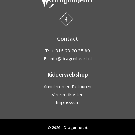
Contact
T:
+ 316 23 20 35 89
E:
info@dragonheart.nl
Ridderwebshop
Annuleren en Retouren
Verzendkosten
Impressum
© 2026 - Dragonheart