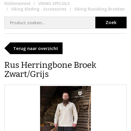
Ridderwinkel
VIKING SPECIALS
Viking Kleding - Accessoires
Viking Rusviking Broeken
Zoek
Terug naar overzicht
​Rus Herringbone Broek
Zwart/Grijs