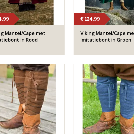
4.99
€ 124.99
ng Mantel/Cape met
Viking Mantel/Cape me
atiebont in Rood
Imitatiebont in Groen