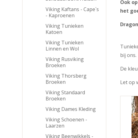
Ook op 
Viking Kaftans - Cape`s
het goe
- Kaproenen
Dragonh
Viking Tunieken
Katoen
Viking Tunieken
Tunieke
Linnen en Wol
bij ons.
Viking Rusviking
Broeken
De kleu
Viking Thorsberg
Broeken
Let op 
Viking Standaard
Broeken
Viking Dames Kleding
Viking Schoenen -
Laarzen
Viking Beenwikkels -