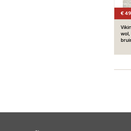
€ 49
Viki
wol,
brui