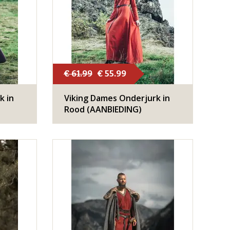
€ 61.99
€ 55.99
k in
Viking Dames Onderjurk in
Rood (AANBIEDING)