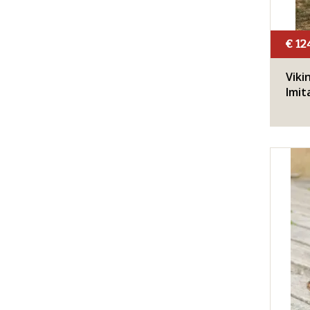
€ 12
Viki
Imit