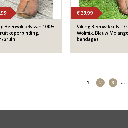
.99
€ 39.99
ng Beenwikkels van 100%
Viking Beenwikkels – G
 ruitkeperbinding,
Wolmix, Blauw Melang
n/bruin
bandages
1
2
3
…