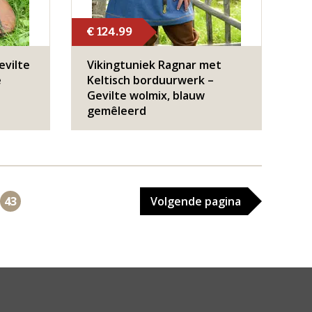
€ 124.99
evilte
Vikingtuniek Ragnar met
e
Keltisch borduurwerk –
Gevilte wolmix, blauw
gemêleerd
43
Volgende
pagina