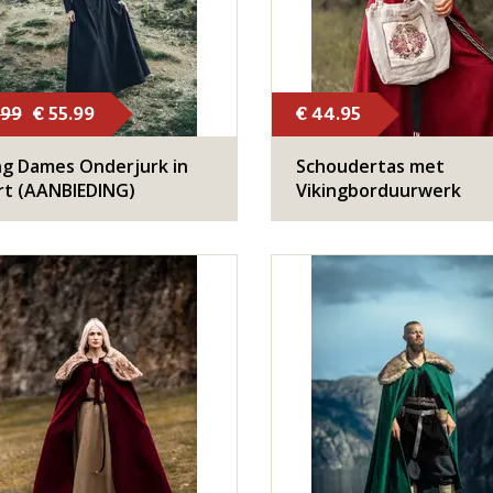
.99
€ 55.99
€ 44.95
ng Dames Onderjurk in
Schoudertas met
t (AANBIEDING)
Vikingborduurwerk