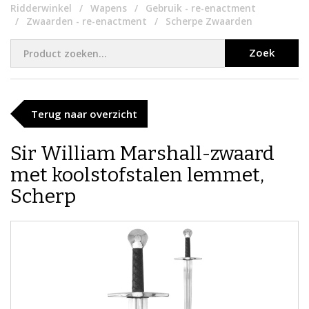
Ridderwinkel
Wapens
Gebruik - re-enactment
Zwaarden - re-enactment
Scherpe Zwaarden
Zoek
Terug naar overzicht
Sir William Marshall-zwaard
met koolstofstalen lemmet,
Scherp