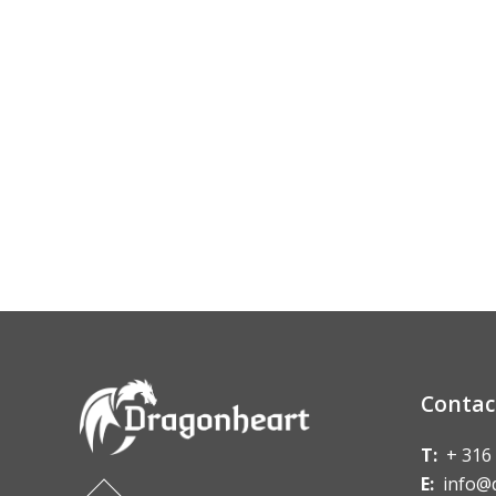
Contac
T:
+ 316
E:
info@