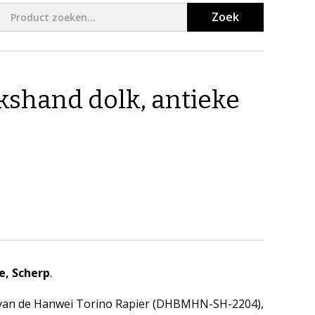
Zoek
kshand dolk, antieke
e, Scherp
.
lk van de Hanwei Torino Rapier (DHBMHN-SH-2204),