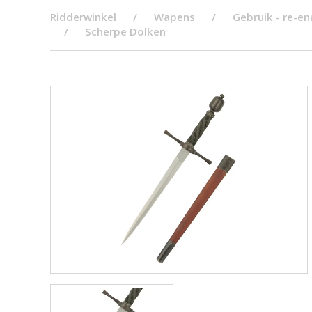
Ridderwinkel
Wapens
Gebruik - re-e
Scherpe Dolken