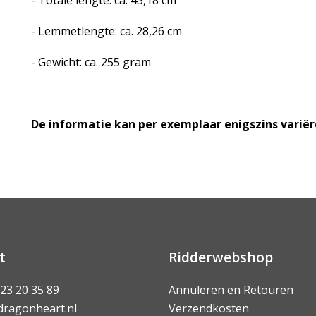
- Totale lengte: ca. 43,18 cm
- Lemmetlengte: ca. 28,26 cm
- Gewicht: ca. 255 gram
De informatie kan per exemplaar enigszins variër
t
Ridderwebshop
 23 20 35 89
Annuleren en Retouren
dragonheart.nl
Verzendkosten