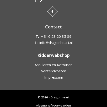
Contact
T:
+ 316 23 20 35 89
E:
info@dragonheart.nl
Ridderwebshop
Annuleren en Retouren
Verzendkosten
Impressum
© 2026 - Dragonheart
Algemene Voorwaarden