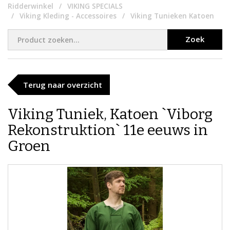
Ridderwinkel
VIKING SPECIALS
Viking Kleding - Accessoires
Viking Tunieken Katoen
Zoek
Terug naar overzicht
Viking Tuniek, Katoen `Viborg
Rekonstruktion` 11e eeuws in
Groen