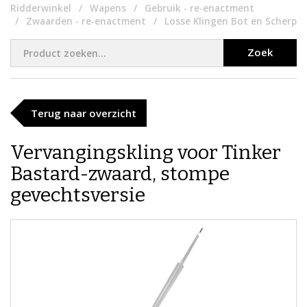
Ridderwinkel
Wapens
Gebruik - re-enactment
Zwaarden - re-enactment
Losse Klingen Bot en Scherp
Zoek
Terug naar overzicht
Vervangingskling voor Tinker
Bastard-zwaard, stompe
gevechtsversie