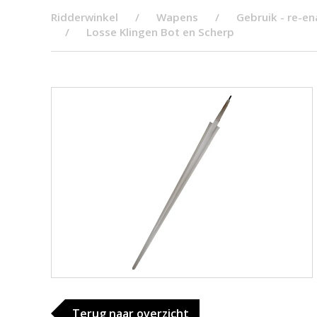
Ridderwinkel
Wapens
Gebruik - re-e
Losse Klingen Bot en Scherp
Terug naar overzicht