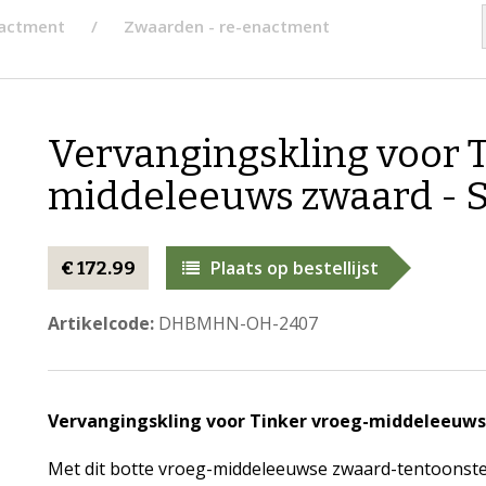
nactment
Zwaarden - re-enactment
Vervangingskling voor T
middeleeuws zwaard - 
Plaats op bestellijst
€ 172.99
Artikelcode:
DHBMHN-OH-2407
Vervangingskling voor Tinker vroeg-middeleeuws
Met dit botte vroeg-middeleeuwse zwaard-tentoonstel