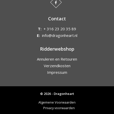
Contact
T:
+ 316 23 20 35 89
E:
info@dragonheart.nl
Ridderwebshop
Annuleren en Retouren
Verzendkosten
Impressum
© 2026 - Dragonheart
Algemene Voorwaarden
Privacy voorwaarden