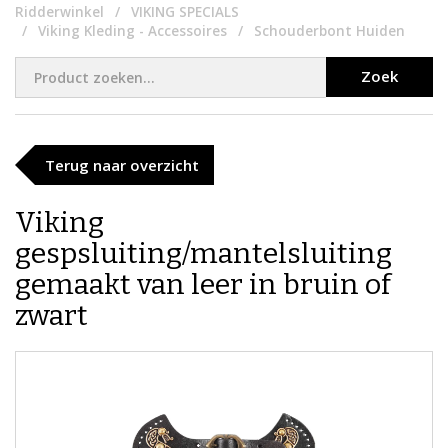
Ridderwinkel
VIKING SPECIALS
Viking Kleding - Accessoires
Schouderbont Huiden
Zoek
Terug naar overzicht
Viking
gespsluiting/mantelsluiting
gemaakt van leer in bruin of
zwart