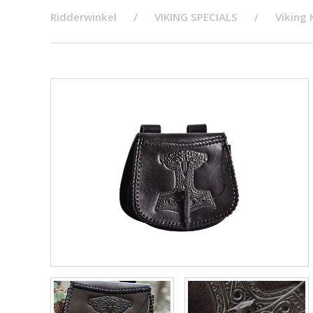
Ridderwinkel
VIKING SPECIALS
Viking 