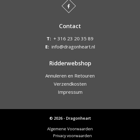
Contact
T:
+ 316 23 20 35 89
E:
info@dragonheart.nl
Ridderwebshop
Annuleren en Retouren
Verzendkosten
Impressum
© 2026 - Dragonheart
Algemene Voorwaarden
Privacy voorwaarden