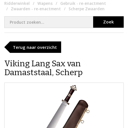
Ridderwinkel
Wapens
Gebruik - re-enactment
Zwaarden - re-enactment
Scherpe Zwaarden
Zoek
Terug naar overzicht
Viking Lang Sax van
Damaststaal, Scherp