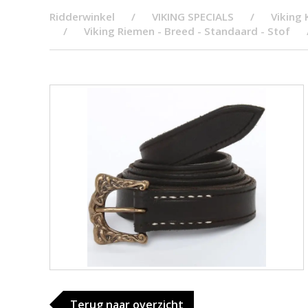
Ridderwinkel
VIKING SPECIALS
Viking 
Viking Riemen - Breed - Standaard - Stof
Terug naar overzicht