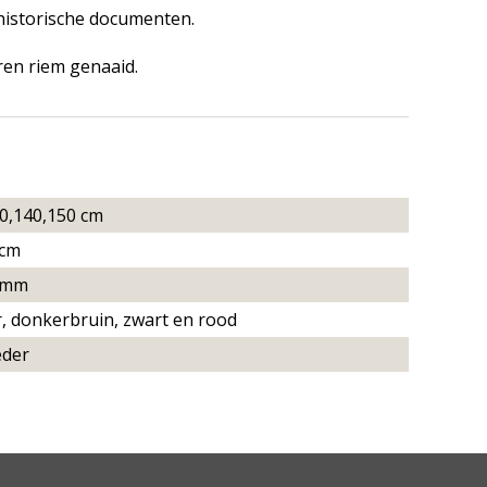
historische documenten.
ren riem genaaid.
0,140,150 cm
 cm
5 mm
, donkerbruin, zwart en rood
eder