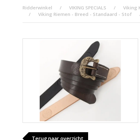
Ridderwinkel
VIKING SPECIALS
Viking 
Viking Riemen - Breed - Standaard - Stof
Terug naar overzicht