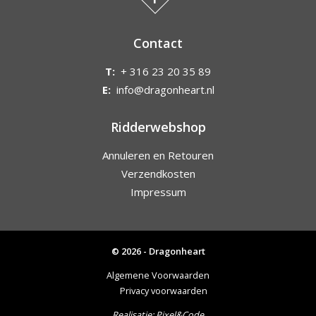
Contact
T:
+ 316 23 20 35 89
E:
info@dragonheart.nl
Ridderwebshop
Annuleren en Retouren
Verzendkosten
Impressum
© 2026 - Dragonheart
Algemene Voorwaarden
Privacy voorwaarden
Realisatie:
Pixel&Code