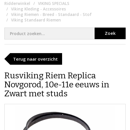
Ridderwinkel
VIKING SPECIALS
Viking Kleding - Accessoires
Viking Riemen - Breed - Standaard - Stof
Viking Standaard Riemen
Zoek
Terug naar overzicht
Rusviking Riem Replica
Novgorod, 10e-11e eeuws in
Zwart met studs