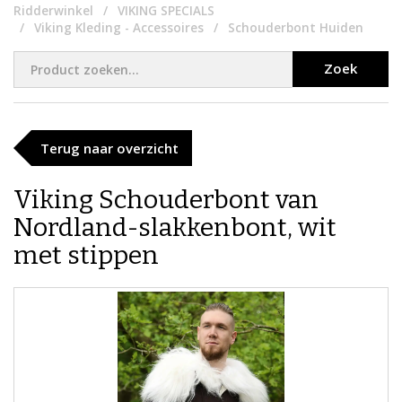
Ridderwinkel
VIKING SPECIALS
Viking Kleding - Accessoires
Schouderbont Huiden
Zoek
Terug naar overzicht
Viking Schouderbont van
Nordland-slakkenbont, wit
met stippen