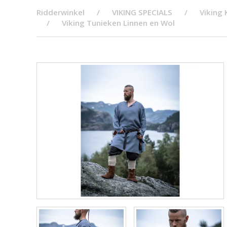
Ridderwinkel
VIKING SPECIALS
Viking 
Viking Tunieken Linnen en Wol