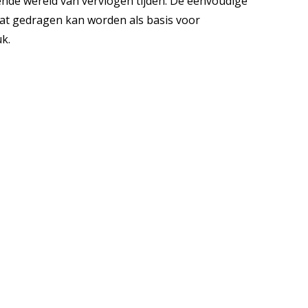
ende wereld van vervlogen tijden. De eenvoudige
dat gedragen kan worden als basis voor
k.