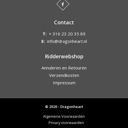
Contact
T:
+ 316 23 20 35 89
E:
info@dragonheart.nl
Ridderwebshop
Annuleren en Retouren
Verzendkosten
Impressum
© 2026 - Dragonheart
Algemene Voorwaarden
Privacy voorwaarden