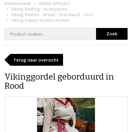
Ridderwinkel
VIKING SPECIALS
Viking Kleding - Accessoires
Viking Riemen - Breed - Standaard - Stof
Viking Dames Stoffen Riemen
Zoek
Terug naar overzicht
Vikinggordel geborduurd in
Rood