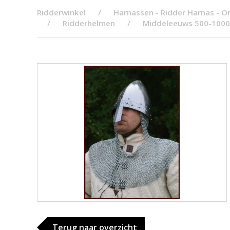
Ridderwinkel
Harnassen - Ridder Harnas - O
Ridderhelmen
Middeleeuws 500-1000
Terug naar overzicht