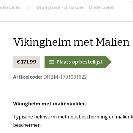
nderdelen
Draagbare Harnassen - Onderdelen
Vikinghelm met Malien
Plaats op bestellijst
€ 171.99
Artikelcode:
DHBM-1701031622
Vikinghelm met maliënkolder.
Typische helmvorm met neusbescherming en maliënko
beschermen.